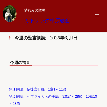
憐れみの聖母
内
カトリック中原教会
容
を
ス
キ
今週の聖書朗読 2025年6月1日
ッ
プ
今週の福音
第１朗読 使徒言行録 1章1～11節
第２朗読 ヘブライ人への手紙 9章24～28節、10章19
～23節