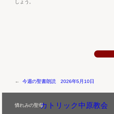
しょう。
←
今週の聖書朗読 2026年5月10日
カトリック中原教会
憐れみの聖母