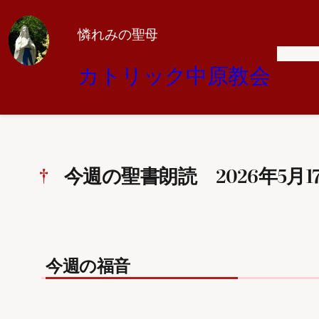
憐れみの聖母
内
容
カトリック中原教会
を
ス
キ
ッ
プ
今週の聖書朗読 2026年5月1
今週の福音