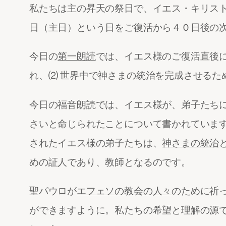
私たちは主の昇天の祭日で、イエス・キリス
日（主日）という日をご復活から４０日後の
今日の
第一朗読
では、イエス様のご復活直後
れ、⑵ 世界中で神さまの統治を完成させる
今日の福音朗読では、イエス様が、弟子たち
さいと命じられたことについて書かれていま
されたイエス様の弟子たちは、
神さまの統治
めの証人であり、教師となるのです。
聖パウロが
エフェソの教会の人々
のために祈
ができますように。私たちの希望と理解の源