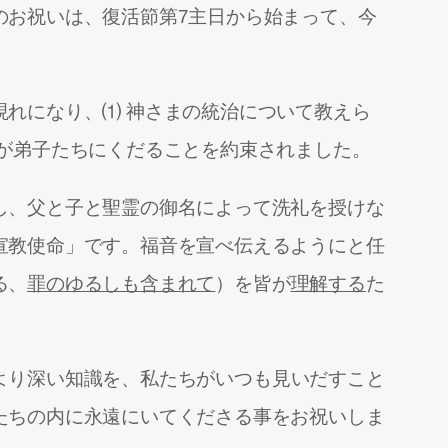
のお祝いは、復活節第7主日から始まって、今
れになり、⑴ 神さまの統治について教えら
霊が弟子たちにくだることを約束されました。
し、父と子と聖霊の御名によって洗礼を授けな
宣教使命」です。福音を宣べ伝えるようにと任
る、
罪のゆるしも含まれて
）を皆が
理解する
た
より深い知識を、私たちがいつも見いだすこと
たちの内に永遠にいてくださる事をお祝いしま