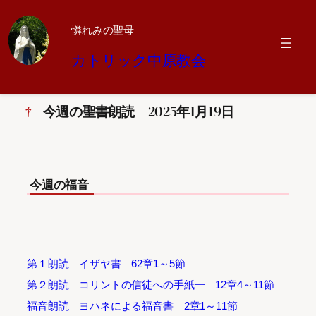
憐れみの聖母
内
カトリック中原教会
容
を
ス
キ
今週の聖書朗読 2025年1月19日
ッ
プ
今週の福音
第１朗読 イザヤ書 62章1～5節
第２朗読 コリントの信徒への手紙一 12章4～11節
福音朗読 ヨハネによる福音書 2章1～11節